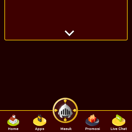
Home
Apps
Masuk
Promosi
Live Chat