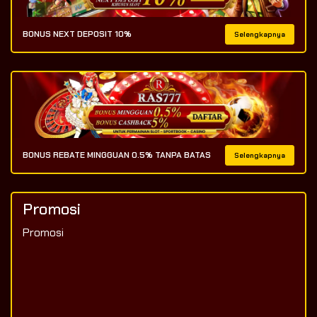
BONUS NEXT DEPOSIT 10%
Selengkapnya
BONUS REBATE MINGGUAN 0.5% TANPA BATAS
Selengkapnya
Promosi
Promosi