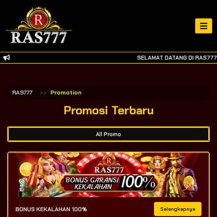
SELAMAT DATANG DI RAS777 
RAS777
Promotion
Promosi Terbaru
All Promo
BONUS KEKALAHAN 100%
Selengkapnya